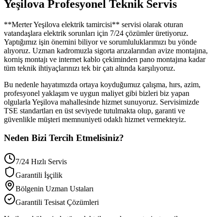
Yeşilova
Profesyonel Teknik Servis
**
Merter
Yeşilova
elektrik tamircisi** servisi olarak oturan
vatandaşlara elektrik sorunları için 7/24 çözümler üretiyoruz.
Yaptığımız işin önemini biliyor ve sorumluluklarımızı bu yönde
alıyoruz. Uzman kadromuzla sigorta arızalarından avize montajına,
korniş montajı ve internet kablo çekiminden pano montajına kadar
tüm teknik ihtiyaçlarınızı tek bir çatı altında karşılıyoruz.
Bu nedenle hayatımızda ortaya koyduğumuz çalışma, hırs, azim,
profesyonel yaklaşım ve uygun maliyet gibi bizleri biz yapan
olgularla
Yeşilova
mahallesinde hizmet sunuyoruz. Servisimizde
TSE standartları en üst seviyede tutulmakta olup, garanti ve
güvenlikle müşteri memnuniyeti odaklı hizmet vermekteyiz.
Neden Bizi Tercih Etmelisiniz?
7/24 Hızlı Servis
Garantili İşçilik
Bölgenin Uzman Ustaları
Garantili Tesisat Çözümleri