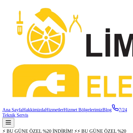
Ana Sayfa
Hakkimizda
Hizmetler
Hizmet Bölgelerimiz
Blog
7/24
Teknik Servis
⚡ BU GÜNE ÖZEL %20 İNDİRİM! ⚡
⚡ BU GÜNE ÖZEL %20