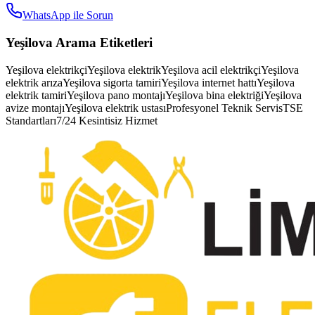
WhatsApp ile Sorun
Yeşilova
Arama Etiketleri
Yeşilova elektrikçi
Yeşilova elektrik
Yeşilova acil elektrikçi
Yeşilova
elektrik arıza
Yeşilova sigorta tamiri
Yeşilova internet hattı
Yeşilova
elektrik tamiri
Yeşilova pano montajı
Yeşilova bina elektriği
Yeşilova
avize montajı
Yeşilova elektrik ustası
Profesyonel Teknik Servis
TSE
Standartları
7/24 Kesintisiz Hizmet