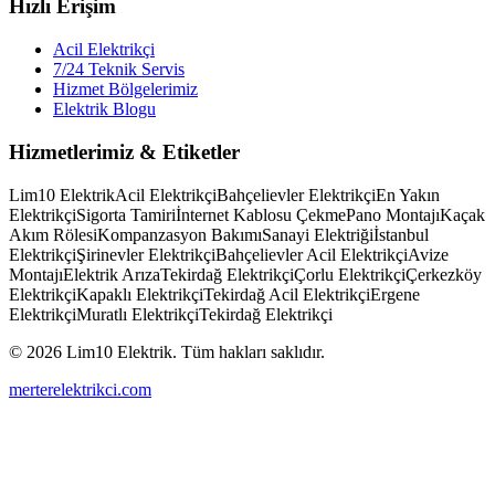
Hızlı Erişim
Acil Elektrikçi
7/24 Teknik Servis
Hizmet Bölgelerimiz
Elektrik Blogu
Hizmetlerimiz & Etiketler
Lim10 Elektrik
Acil Elektrikçi
Bahçelievler Elektrikçi
En Yakın
Elektrikçi
Sigorta Tamiri
İnternet Kablosu Çekme
Pano Montajı
Kaçak
Akım Rölesi
Kompanzasyon Bakımı
Sanayi Elektriği
İstanbul
Elektrikçi
Şirinevler Elektrikçi
Bahçelievler Acil Elektrikçi
Avize
Montajı
Elektrik Arıza
Tekirdağ Elektrikçi
Çorlu Elektrikçi
Çerkezköy
Elektrikçi
Kapaklı Elektrikçi
Tekirdağ Acil Elektrikçi
Ergene
Elektrikçi
Muratlı Elektrikçi
Tekirdağ Elektrikçi
© 2026 Lim10 Elektrik. Tüm hakları saklıdır.
merterelektrikci.com