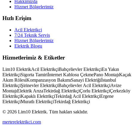
Hakkimizda
Hizmet Bölgelerimiz
Hızlı Erişim
Acil Elektrikçi
7/24 Teknik Servis
Hizmet Bölgelerimiz
Elektrik Blogu
Hizmetlerimiz & Etiketler
Lim10 Elektrik
Acil Elektrikçi
Bahçelievler Elektrikçi
En Yakın
Elektrikçi
Sigorta Tamiri
İnternet Kablosu Çekme
Pano Montajı
Kaçak
Akım Rölesi
Kompanzasyon Bakımı
Sanayi Elektriği
İstanbul
Elektrikçi
Şirinevler Elektrikçi
Bahçelievler Acil Elektrikçi
Avize
Montajı
Elektrik Arıza
Tekirdağ Elektrikçi
Çorlu Elektrikçi
Çerkezköy
Elektrikçi
Kapaklı Elektrikçi
Tekirdağ Acil Elektrikçi
Ergene
Elektrikçi
Muratlı Elektrikçi
Tekirdağ Elektrikçi
© 2026 Lim10 Elektrik. Tüm hakları saklıdır.
merterelektrikci.com