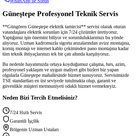
WhatsApp ile Sorun
Güneştepe
Profesyonel Teknik Servis
**
Güngören
Güneştepe
elektrik tamircisi** servisi olarak oturan
vatandaşlara elektrik sorunları için 7/24 çözümler üretiyoruz.
Yaptığımız işin önemini biliyor ve sorumluluklarımızı bu yönde
alıyoruz. Uzman kadromuzla sigorta arızalarından avize montajına,
korniş montajı ve internet kablo çekiminden pano montajına kadar
tüm teknik ihtiyaçlarınızı tek bir çatı altında karşılıyoruz.
Bu nedenle hayatımızda ortaya koyduğumuz çalışma, hırs, azim,
profesyonel yaklaşım ve uygun maliyet gibi bizleri biz yapan
olgularla
Güneştepe
mahallesinde hizmet sunuyoruz. Servisimizde
TSE standartları en üst seviyede tutulmakta olup, garanti ve
güvenlikle müşteri memnuniyeti odaklı hizmet vermekteyiz.
Neden Bizi Tercih Etmelisiniz?
7/24 Hızlı Servis
Garantili İşçilik
Bölgenin Uzman Ustaları