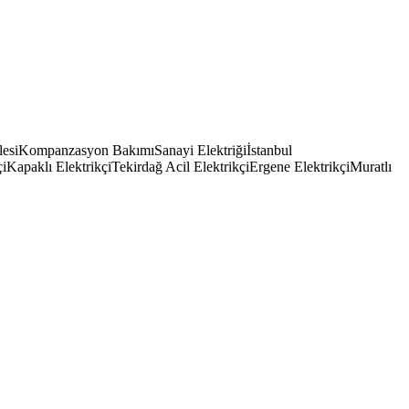
esi
Kompanzasyon Bakımı
Sanayi Elektriği
İstanbul
çi
Kapaklı Elektrikçi
Tekirdağ Acil Elektrikçi
Ergene Elektrikçi
Muratlı