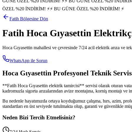
GÜNE ÖZEL %20 İNDİRİM! ⚡
⚡ BU GÜNE ÖZEL %20 İNDİRİM
ÖZEL %20 İNDİRİM! ⚡
⚡ BU GÜNE ÖZEL %20 İNDİRİM! ⚡
Fatih
Bölgesine Dön
Fatih
Hoca Gıyasettin
Elektrik
Hoca Gıyasettin
mahallesi ve çevresinde 7/24 acil elektrik arıza ve tek
WhatsApp ile Sorun
Hoca Gıyasettin
Profesyonel Teknik Servis
**
Fatih
Hoca Gıyasettin
elektrik tamircisi** servisi olarak oturan va
kadromuzla sigorta arızalarından avize montajına, korniş montajı ve int
Bu nedenle hayatımızda ortaya koyduğumuz çalışma, hırs, azim, profe
standartları en üst seviyede tutulmakta olup, garanti ve güvenlikle m
Neden Bizi Tercih Etmelisiniz?
7/24 Hızlı Servis