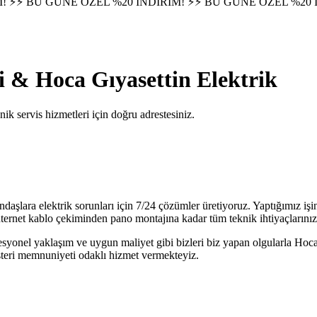
! ⚡
⚡ BU GÜNE ÖZEL %20 İNDİRİM! ⚡
⚡ BU GÜNE ÖZEL %20 
çi &
Hoca Gıyasettin
Elektrik
nik servis hizmetleri için doğru adrestesiniz.
tandaşlara elektrik sorunları için 7/24 çözümler üretiyoruz. Yaptığımız 
ernet kablo çekiminden pano montajına kadar tüm teknik ihtiyaçlarınızı t
syonel yaklaşım ve uygun maliyet gibi bizleri biz yapan olgularla
Hoca
üşteri memnuniyeti odaklı hizmet vermekteyiz.