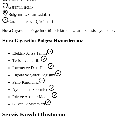
Garantili İşçilik
Bölgenin Uzman Ustaları
Garantili Tesisat Çözümleri
Hoca Gıyasettin
bölgesinde tüm elektrik arızalarınız, tesisat yenileme, 
Hoca Gıyasettin
Bölgesi Hizmetlerimiz
Elektrik Arıza Tamiri
Tesisat ve Tadilat
İnternet ve Data Hattı
Sigorta ve Şalter Değişimi
Pano Kurulumu
Aydınlatma Sistemleri
Priz ve Anahtar Montajı
Güvenlik Sistemleri
Servis Kaydı Oluşturun