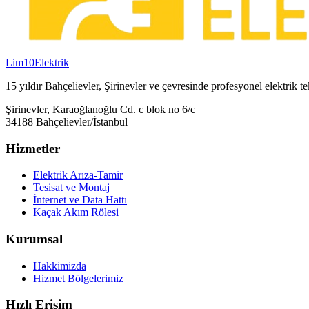
Lim10
Elektrik
15 yıldır Bahçelievler, Şirinevler ve çevresinde profesyonel elektrik 
Şirinevler, Karaoğlanoğlu Cd. c blok no 6/c
34188 Bahçelievler/İstanbul
Hizmetler
Elektrik Arıza-Tamir
Tesisat ve Montaj
İnternet ve Data Hattı
Kaçak Akım Rölesi
Kurumsal
Hakkimizda
Hizmet Bölgelerimiz
Hızlı Erişim