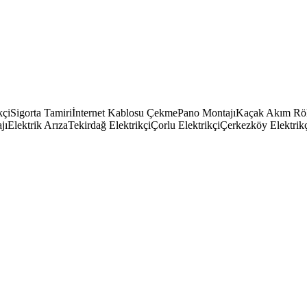
kçi
Sigorta Tamiri
İnternet Kablosu Çekme
Pano Montajı
Kaçak Akım Röl
jı
Elektrik Arıza
Tekirdağ Elektrikçi
Çorlu Elektrikçi
Çerkezköy Elektrik