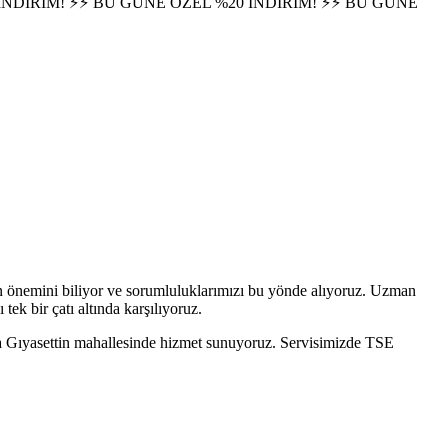
İNDİRİM! ⚡
⚡ BU GÜNE ÖZEL %20 İNDİRİM! ⚡
⚡ BU GÜNE
işin önemini biliyor ve sorumluluklarımızı bu yönde alıyoruz. Uzman
ek bir çatı altında karşılıyoruz.
 Gıyasettin
mahallesinde hizmet sunuyoruz. Servisimizde TSE