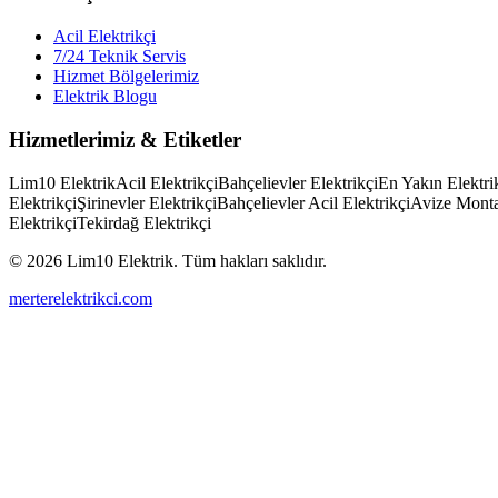
Acil Elektrikçi
7/24 Teknik Servis
Hizmet Bölgelerimiz
Elektrik Blogu
Hizmetlerimiz & Etiketler
Lim10 Elektrik
Acil Elektrikçi
Bahçelievler Elektrikçi
En Yakın Elektri
Elektrikçi
Şirinevler Elektrikçi
Bahçelievler Acil Elektrikçi
Avize Monta
Elektrikçi
Tekirdağ Elektrikçi
© 2026 Lim10 Elektrik. Tüm hakları saklıdır.
merterelektrikci.com