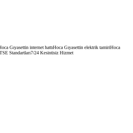
Hoca Gıyasettin internet hattı
Hoca Gıyasettin elektrik tamiri
Hoca
TSE Standartları
7/24 Kesintisiz Hizmet