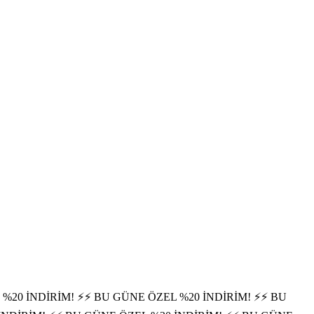
%20 İNDİRİM! ⚡
⚡ BU GÜNE ÖZEL %20 İNDİRİM! ⚡
⚡ BU