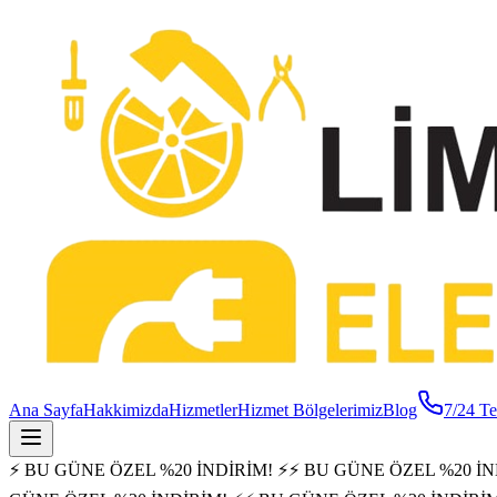
Ana Sayfa
Hakkimizda
Hizmetler
Hizmet Bölgelerimiz
Blog
7/24 Te
⚡ BU GÜNE ÖZEL %20 İNDİRİM! ⚡
⚡ BU GÜNE ÖZEL %20 İN