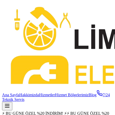
Ana Sayfa
Hakkimizda
Hizmetler
Hizmet Bölgelerimiz
Blog
7/24
Teknik Servis
⚡ BU GÜNE ÖZEL %20 İNDİRİM! ⚡
⚡ BU GÜNE ÖZEL %20