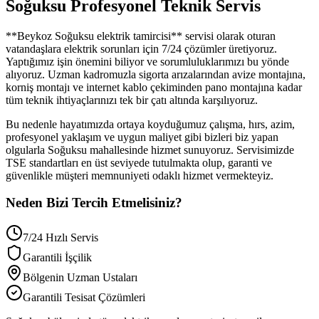
Soğuksu
Profesyonel Teknik Servis
**
Beykoz
Soğuksu
elektrik tamircisi** servisi olarak oturan
vatandaşlara elektrik sorunları için 7/24 çözümler üretiyoruz.
Yaptığımız işin önemini biliyor ve sorumluluklarımızı bu yönde
alıyoruz. Uzman kadromuzla sigorta arızalarından avize montajına,
korniş montajı ve internet kablo çekiminden pano montajına kadar
tüm teknik ihtiyaçlarınızı tek bir çatı altında karşılıyoruz.
Bu nedenle hayatımızda ortaya koyduğumuz çalışma, hırs, azim,
profesyonel yaklaşım ve uygun maliyet gibi bizleri biz yapan
olgularla
Soğuksu
mahallesinde hizmet sunuyoruz. Servisimizde
TSE standartları en üst seviyede tutulmakta olup, garanti ve
güvenlikle müşteri memnuniyeti odaklı hizmet vermekteyiz.
Neden Bizi Tercih Etmelisiniz?
7/24 Hızlı Servis
Garantili İşçilik
Bölgenin Uzman Ustaları
Garantili Tesisat Çözümleri