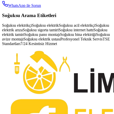
WhatsApp ile Sorun
Soğuksu
Arama Etiketleri
Soğuksu elektrikçi
Soğuksu elektrik
Soğuksu acil elektrikçi
Soğuksu
elektrik arıza
Soğuksu sigorta tamiri
Soğuksu internet hattı
Soğuksu
elektrik tamiri
Soğuksu pano montajı
Soğuksu bina elektriği
Soğuksu
avize montajı
Soğuksu elektrik ustası
Profesyonel Teknik Servis
TSE
Standartları
7/24 Kesintisiz Hizmet