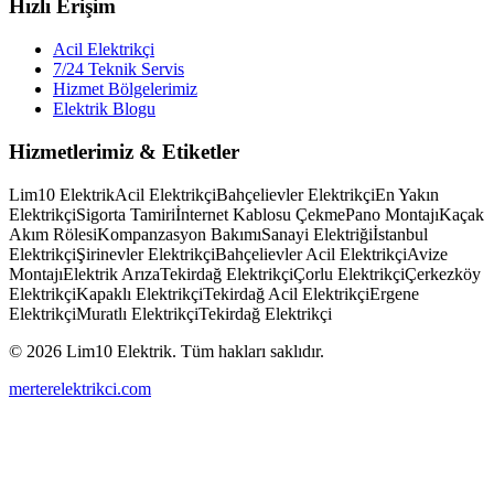
Hızlı Erişim
Acil Elektrikçi
7/24 Teknik Servis
Hizmet Bölgelerimiz
Elektrik Blogu
Hizmetlerimiz & Etiketler
Lim10 Elektrik
Acil Elektrikçi
Bahçelievler Elektrikçi
En Yakın
Elektrikçi
Sigorta Tamiri
İnternet Kablosu Çekme
Pano Montajı
Kaçak
Akım Rölesi
Kompanzasyon Bakımı
Sanayi Elektriği
İstanbul
Elektrikçi
Şirinevler Elektrikçi
Bahçelievler Acil Elektrikçi
Avize
Montajı
Elektrik Arıza
Tekirdağ Elektrikçi
Çorlu Elektrikçi
Çerkezköy
Elektrikçi
Kapaklı Elektrikçi
Tekirdağ Acil Elektrikçi
Ergene
Elektrikçi
Muratlı Elektrikçi
Tekirdağ Elektrikçi
© 2026 Lim10 Elektrik. Tüm hakları saklıdır.
merterelektrikci.com